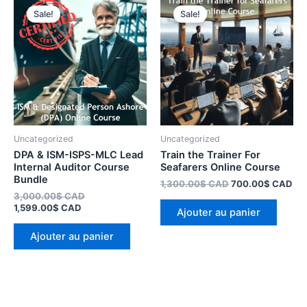
prix
prix
prix
pri
Sale!
Sale!
actuel
initial
initial
act
est :
était :
était :
est 
1,599.00$ CAD.
3,000.00$ CAD.
1,300.00$ CAD.
70
Uncategorized
Uncategorized
DPA & ISM-ISPS-MLC Lead
Train the Trainer For
Internal Auditor Course
Seafarers Online Course
Bundle
1,300.00
$
CAD
700.00
$
CAD
3,000.00
$
CAD
1,599.00
$
CAD
Ajouter au panier
Ajouter au panier