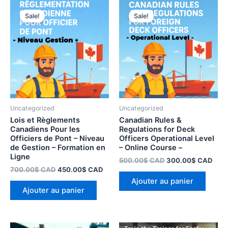
Le
Le
Le
Le
prix
prix
prix
prix
Sale!
Sale!
initial
actuel
initial
actu
était :
est :
était :
est :
700.00$ CAD.
450.00$ CAD.
500.00$ CAD.
300
Uncategorized
Uncategorized
Lois et Règlements
Canadian Rules &
Canadiens Pour les
Regulations for Deck
Officiers de Pont – Niveau
Officers Operational Level
de Gestion – Formation en
– Online Course –
Ligne
500.00
$
CAD
300.00
$
CAD
700.00
$
CAD
450.00
$
CAD
Ajouter au panier
Ajouter au panier
Le
Le
Le
Le